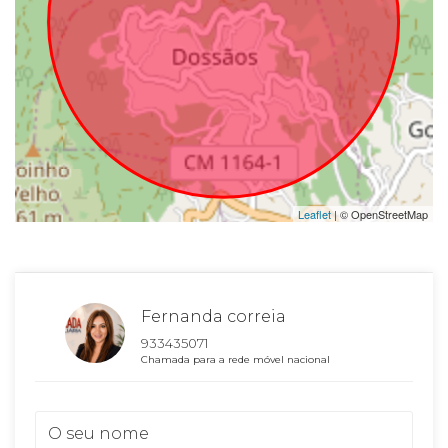
Leaflet
| © OpenStreetMap
Fernanda correia
933435071
Chamada para a rede móvel nacional