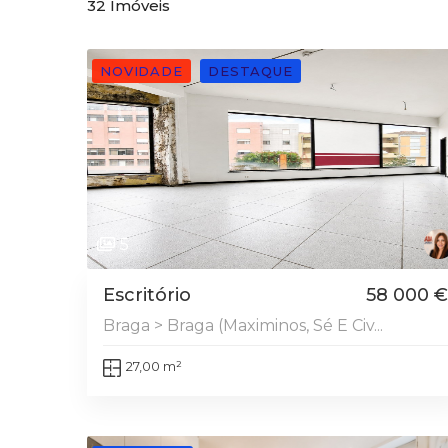
32
Imóveis
NOVIDADE
DESTAQUE
5
Escritório
58 000 €
Braga > Braga (Maximinos, Sé E Civ...
27,00 m²