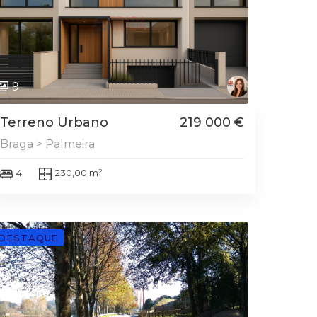
9
Terreno Urbano
219 000 €
Braga > Palmeira
4
230,00 m²
DESTAQUE