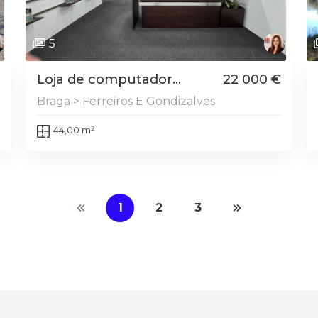
5
Loja de computador...
22 000 €
Braga > Ferreiros E Gondizalves
44,00 m²
1
2
3