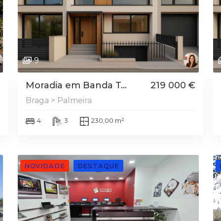
9
Moradia em Banda T...
219 000 €
Braga > Palmeira
4
3
230,00 m²
NOVIDADE
DESTAQUE