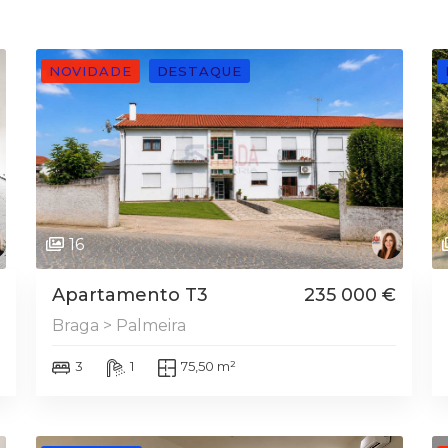
NOVIDADE
DESTAQUE
16
Apartamento T3
235 000 €
Braga > Palmeira
3
1
75,50 m²